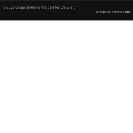
© 2026 Schachfreunde Waldstetten 1982 e.V.
Design by
schefa.com